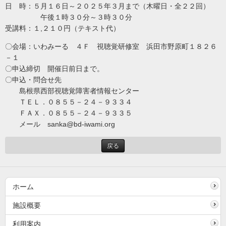
日 時：５月１６日～２０２５年３月まで（木曜日・全２２回）
午後１時３０分～３時３０分
受講料：１,２１０円（テキスト代）
〇会場：いわみーる ４Ｆ 視聴覚研修室 浜田市野原町１８２６
－１
〇申込締切 開催日前日まで。
〇申込・問合せ先
島根県西部視聴覚障害者情報センター
ＴＥＬ．０８５５－２４－９３３４
ＦＡＸ．０８５５－２４－９３３５
メール sanka@bd-iwami.org
戻る
ホーム
施設概要
利用案内