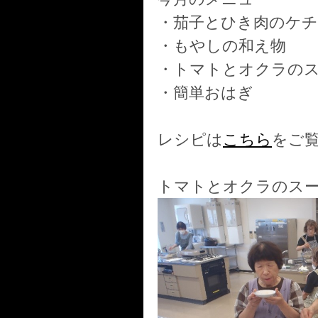
・茄子とひき肉のケ
・もやしの和え物
・トマトとオクラの
・簡単おはぎ
レシピは
こちら
をご
トマトとオクラのス