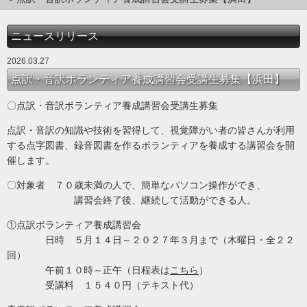
ニュースリリース
2026.03.27
点訳・音訳ボランティア養成講習会受講生募集【浜田】
〇点訳・音訳ボランティア養成講習会受講生募集
点訳・音訳の知識や技術を習得して、視覚障がい者の皆さんが利用
する点字図書、録音図書を作るボランティアを養成する講習会を開
催します。
〇対象者 ７０歳未満の人で、簡単なパソコン操作ができ、
講習会終了後、継続して活動ができる人。
①
点訳ボランティア養成講習会
日時 ５月１４日～２０２７年３月まで（木曜日・全２２
回）
午前１０時～正午（日程表は
こちら
）
受講料 １５４０円（テキスト代）