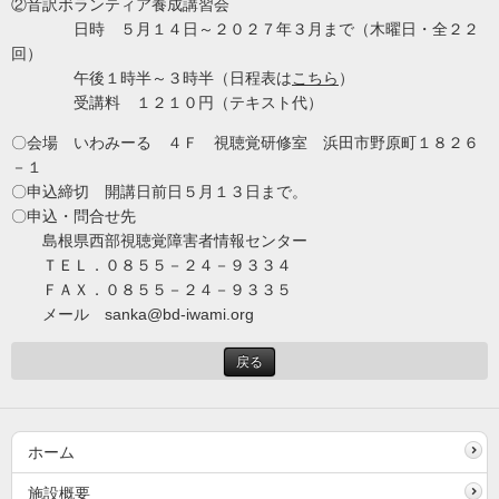
②
音訳ボランティア養成講習会
日時 ５月１４日～２０２７年３月まで（木曜日・全２２
回）
午後１時半～３時半（日程表は
こちら
）
受講料 １２１０円（テキスト代）
〇会場 いわみーる ４Ｆ 視聴覚研修室 浜田市野原町１８２６
－１
〇申込締切 開講日前日５月１３日まで。
〇申込・問合せ先
島根県西部視聴覚障害者情報センター
ＴＥＬ．０８５５－２４－９３３４
ＦＡＸ．０８５５－２４－９３３５
メール sanka@bd-iwami.org
戻る
ホーム
施設概要